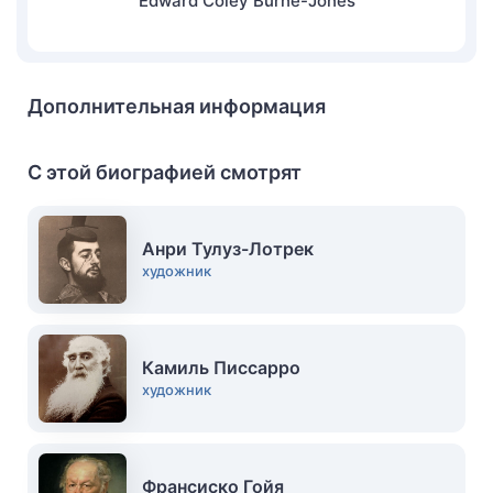
Edward Coley Burne-Jones
Дополнительная информация
С этой биографией смотрят
Анри Тулуз-Лотрек
художник
Камиль Писсарро
художник
Франсиско Гойя