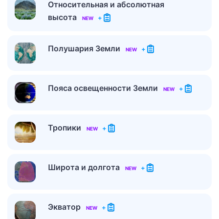
Относительная и абсолютная
высота
+
NEW
Полушария Земли
+
NEW
Пояса освещенности Земли
+
NEW
Тропики
+
NEW
Широта и долгота
+
NEW
Экватор
+
NEW