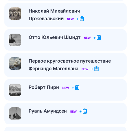
Николай Михайлович
Пржевальский
+
NEW
Отто Юльевич Шмидт
+
NEW
Первое кругосветное путешествие
Фернандо Магеллана
+
NEW
Роберт Пири
+
NEW
Руаль Амундсен
+
NEW