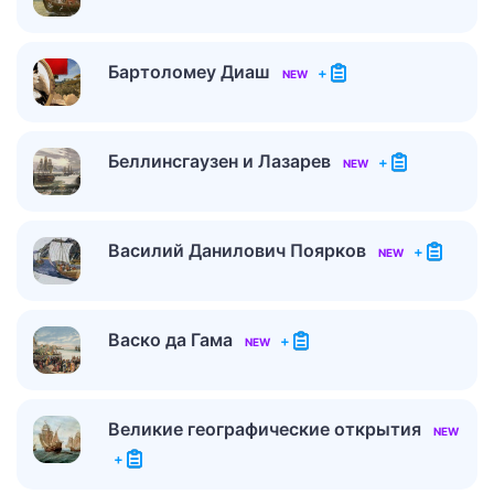
Бартоломеу Диаш
+
NEW
Беллинсгаузен и Лазарев
+
NEW
Василий Данилович Поярков
+
NEW
Васко да Гама
+
NEW
Великие географические открытия
NEW
+