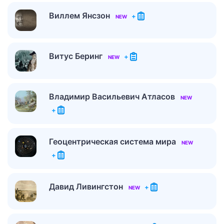
Виллем Янсзон
+
NEW
Витус Беринг
+
NEW
Владимир Васильевич Атласов
NEW
+
Геоцентрическая система мира
NEW
+
Давид Ливингстон
+
NEW