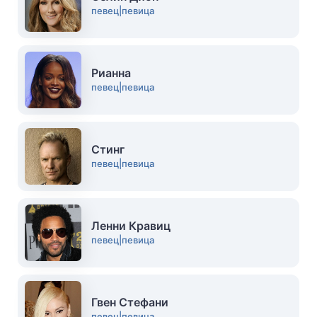
певец|певица
Рианна
певец|певица
Стинг
певец|певица
Ленни Кравиц
певец|певица
Гвен Стефани
певец|певица