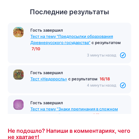
Последние результаты
Гость завершил
Тест на тему "Предпосылки образования
Древнерусского государства"
с результатом
7/10
3 минуты назад
Гость завершил
Тест «Недоросль»
с результатом
16/18
4 минуты назад
Гость завершил
Тест на тему "Знаки препинания в сложном
предложении"
с результатом
3/5
4 минуты назад
Не подошло? Напиши в комментариях, чего
не хватает!