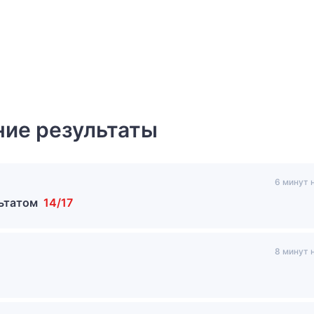
ие результаты
6 минут 
льтатом
14/17
8 минут 