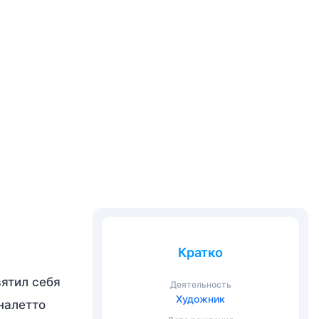
Кратко
вятил себя
Деятельность
Художник
налетто