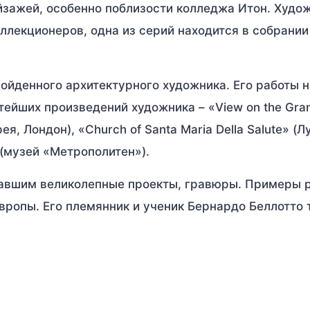
йзажей, особенно поблизости колледжа Итон. Худо
ллекционеров, одна из серий находится в собрании
ойденного архитектурного художника. Его работы 
ейших произведений художника – «View on the Gran
я, Лондон), «Church of Santa Maria Della Salute» (Л
» (музей «Метрополитен»).
авшим великолепные проекты, гравюры. Примеры 
вропы. Его племянник и ученик Бернардо Беллотто