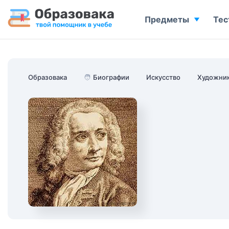
Предметы
Тес
Образовака
🧑
Биографии
Искусство
Художни