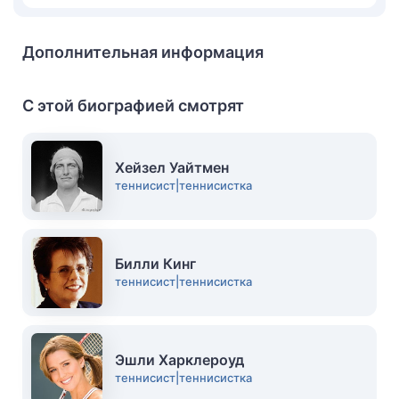
Дополнительная информация
С этой биографией смотрят
Хейзел Уайтмен
теннисист|теннисистка
Билли Кинг
теннисист|теннисистка
Эшли Харклероуд
теннисист|теннисистка