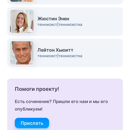
Жюстин Энен
теннисист|теннисистка
Лейтон Хьюитт
теннисист|теннисистка
Помоги проекту!
Есть сочинение? Пришли его нам и мы его
опубликуем!
Прислать