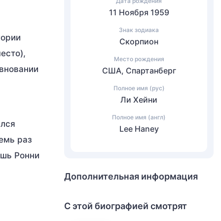
Дата рождения
11 Ноября 1959
Знак зодиака
гории
Скорпион
есто),
Место рождения
евновании
США, Спартанберг
Полное имя (рус)
Ли Хейни
Полное имя (англ)
ился
Lee Haney
емь раз
ишь Ронни
Дополнительная информация
С этой биографией смотрят