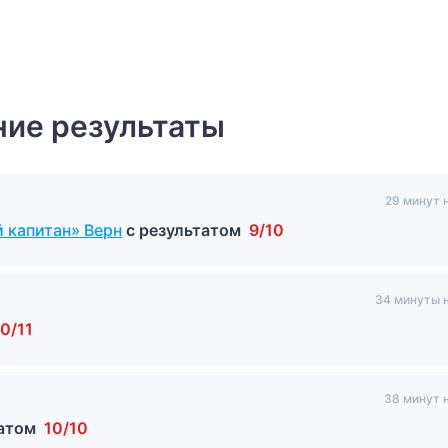
ие результаты
29 минут 
 капитан» Верн
с результатом
9/10
34 минуты 
10/11
38 минут 
татом
10/10