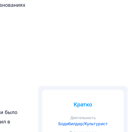
евнованиях
Кратко
ни было
Деятельность
ил в
Бодибилдер/Культурист