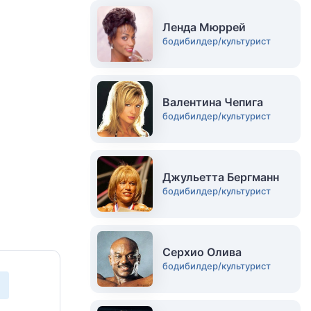
Ленда Мюррей
бодибилдер/культурист
Валентина Чепига
бодибилдер/культурист
Джульетта Бергманн
бодибилдер/культурист
Серхио Олива
бодибилдер/культурист