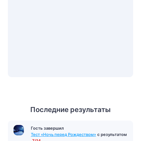
Последние результаты
Гость завершил
Гость завершил
Тест на тему «Климатические условия
Тест «Ночь перед Рождеством»
с результатом
Египта»
с результатом
4/5