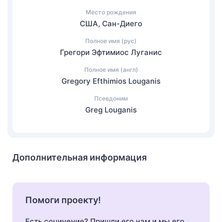
Место рождения
США, Сан-Диего
Полное имя (рус)
Грегори Эфтимиос Луганис
Полное имя (англ)
Gregory Efthimios Louganis
Псевдоним
Greg Louganis
Дополнительная информация
Помоги проекту!
Есть сочинение? Пришли его нам и мы его