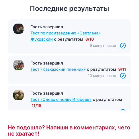
Последние результаты
Гость завершил
Гость завершил
Тест по произведению "Капитанская дочка"
с
Тест по произведению «Светлана»
результатом
8/12
Жуковский
с результатом
8/10
9 минут назад
9 минут назад
Гость завершил
Тест «Кавказский пленник»
с результатом
9/11
10 минут назад
Гость завершил
Тест «Слово о полку Игореве»
с результатом
11/15
10 минут назад
Не подошло? Напиши в комментариях, чего
не хватает!