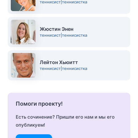
теннисист|теннисистка
Жюстин Энен
теннисист|теннисистка
Лейтон Хьюитт
теннисист|теннисистка
Помоги проекту!
Есть сочинение? Пришли его нам и мы его
опубликуем!