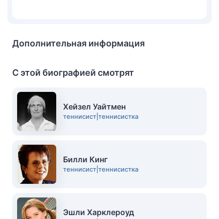
Дополнительная информация
С этой биографией смотрят
Хейзел Уайтмен
теннисист|теннисистка
Билли Кинг
теннисист|теннисистка
Эшли Харклероуд