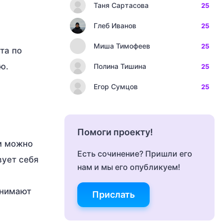
Таня Сартасова
25
Глеб Иванов
25
Миша Тимофеев
25
та по
ю.
Полина Тишина
25
Егор Сумцов
25
Помоги проекту!
м можно
Есть сочинение? Пришли его
вует себя
нам и мы его опубликуем!
инимают
Прислать