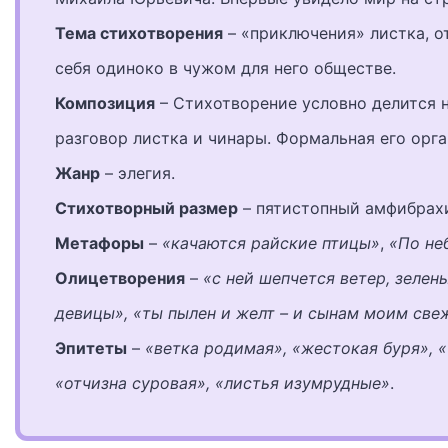
Тема стихотворения
– «приключения» листка, о
себя одиноко в чужом для него обществе.
Композиция
– Стихотворение условно делится н
разговор листка и чинары. Формальная его орга
Жанр
– элегия.
Стихотворный размер
– пятистопный амфибрахи
Метафоры
–
«качаются райские птицы»
,
«По не
Олицетворения
–
«с ней шепчется ветер, зелен
девицы», «ты пылен и желт – и сынам моим све
Эпитеты
–
«ветка родимая», «жестокая буря», 
«отчизна суровая», «листья изумрудные»
.