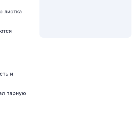
р листка
аются
сть и
ал парную