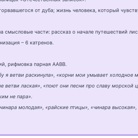
торвавшегося от дуба; жизнь человека, который чувств
а смысловые части: рассказ о начале путешествий лис
низация – 6 катренов.
й, рифмовка парная ААВВ.
бу я ветви раскинула», «корни мои умывает холодное м
ые ветви лаская»
,
«поют они песни про славу морской ц
жим не пара».
«чинара молодая», «райские птицы», «чинара высокая»,