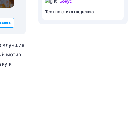
Бонус
Тест по стихотворению
овлено
о «лучшие
ый мотив
вку к