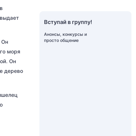
в
 выдает
Вступай в группу!
Анонсы, конкурсы и
просто общение
 Он
ого моря
ой. Он
ое дерево
ишелец
о