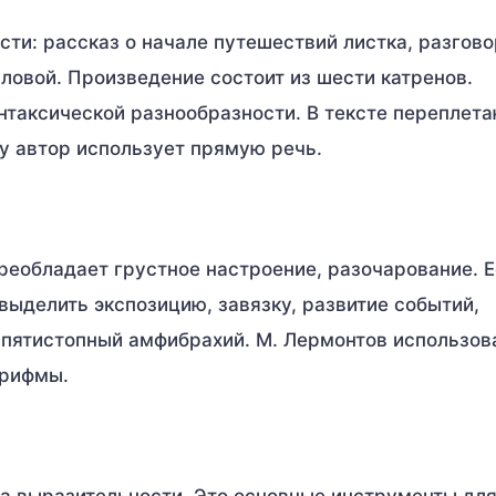
ти: рассказ о начале путешествий листка, разгово
овой. Произведение состоит из шести катренов.
нтаксической разнообразности. В тексте переплет
му автор использует прямую речь.
преобладает грустное настроение, разочарование. Е
выделить экспозицию, завязку, развитие событий,
 пятистопный амфибрахий. М. Лермонтов использов
 рифмы.