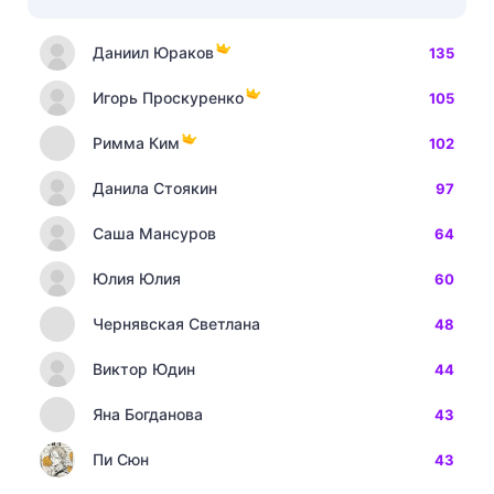
Даниил Юраков
135
Игорь Проскуренко
105
Римма Ким
102
Данила Стоякин
97
Саша Мансуров
64
Юлия Юлия
60
Чернявская Светлана
48
Виктор Юдин
44
Яна Богданова
43
Пи Сюн
43