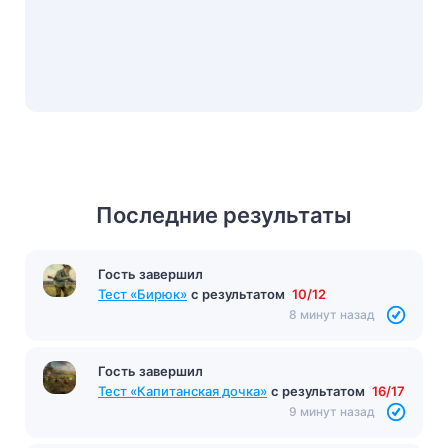
Последние результаты
Гость завершил
Гость завершил
Тест «Кому на Руси жить хорошо»
с
Тест «Бирюк»
с результатом
10/12
результатом
14/17
8 минут назад
8 минут назад
Гость завершил
Тест «Капитанская дочка»
с результатом
16/17
9 минут назад