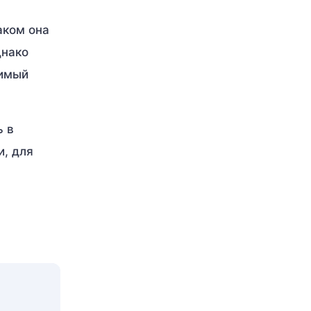
аком она
днако
бимый
ь в
, для