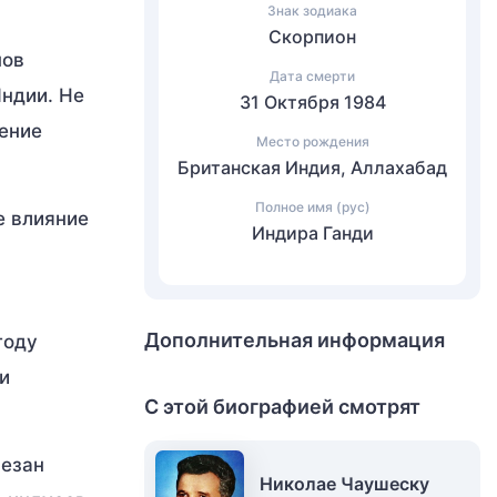
Знак зодиака
Скорпион
нов
Дата смерти
ндии. Не
31 Октября 1984
ление
Место рождения
Британская Индия, Аллахабад
Полное имя (рус)
е влияние
Индира Ганди
Дополнительная информация
году
и
С этой биографией смотрят
резан
Николае Чаушеску