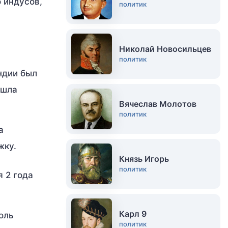
 индусов,
политик
Николай Новосильцев
политик
ндии был
ышла
Вячеслав Молотов
политик
а
жку.
Князь Игорь
политик
я 2 года
Карл 9
оль
политик