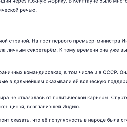
ндии через Южную Африку. В Кейптауне было много
ической речью.
мой страной. На пост первого премьер-министра И
ала личным секретарём. К тому времени она уже в
раничных командировках, в том числе и в СССР. Он
орые в дальнейшем оказывали ей всяческую поддер
ира не отказалась от политической карьеры. Спуст
 женщиной, возглавившей Индию.
оит сказать, что её популярность в народе была ст