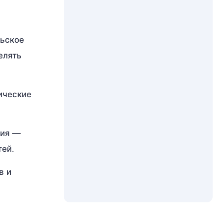
льское
елять
ические
ния —
тей.
в и