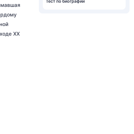
Тест по биографии
нимавшая
ёрдому
ной
ходе ХХ