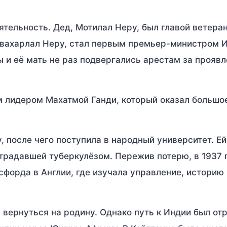
тельность. Дед, Мотилал Неру, был главой ветера
авахарлал Неру, стал первым премьер-министром И
 и её мать не раз подвергались арестам за прояв
 лидером Махатмой Ганди, который оказал большо
 после чего поступила в народный университет. Ей
страдавшей туберкулёзом. Пережив потерю, в 1937 
форда в Англии, где изучала управление, историю 
вернуться на родину. Однако путь к Индии был от