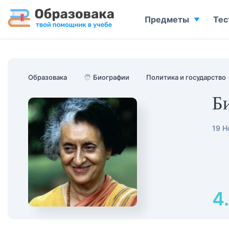
Предметы
Тес
Образовака
🧑
Биографии
Политика и государство
Б
19 Н
4