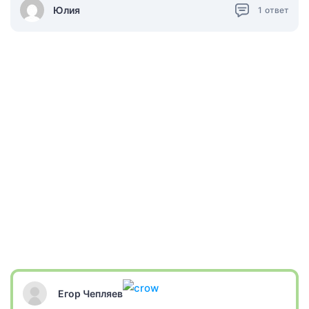
Юлия
1
ответ
Егор Чепляев