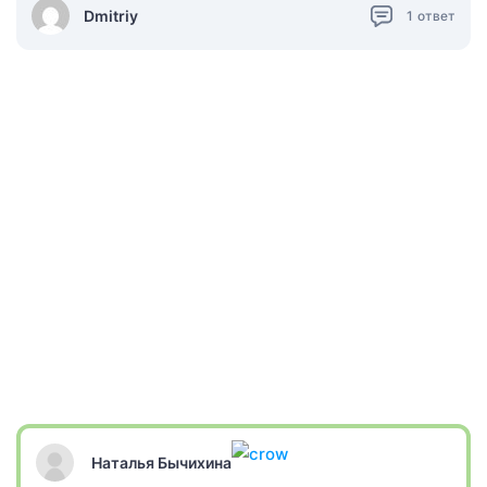
Dmitriy
1
ответ
Наталья Бычихина