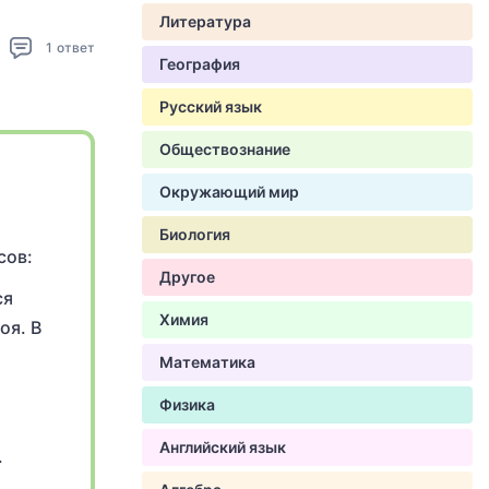
Литература
1
ответ
География
Русский язык
Обществознание
Окружающий мир
Биология
сов:
Другое
ся
Химия
оя. В
Математика
Физика
Английский язык
.