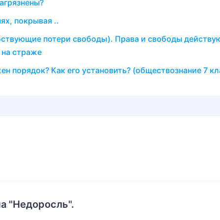
загрязнены?
х, покрывая ..
обствующие потери свободы). Права и свободы действу
 на страже
н порядок? Как его установить? (обществознание 7 кл
а "Недоросль".