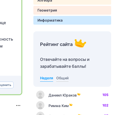
Алгебра
Геометрия
Информатика
нце
жность
Рейтинг сайта
ом
Отвечайте на вопросы и
зарабатывайте баллы!
Неделя
Общий
ценить
105
Даниил Юраков
102
Римма Ким