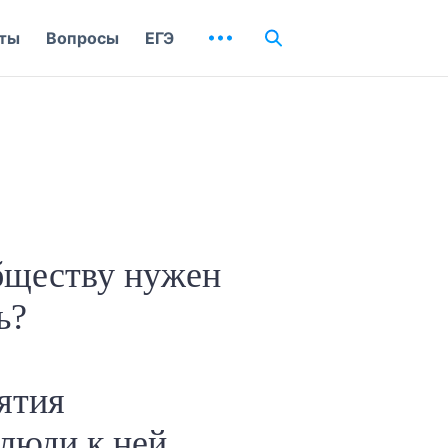
ты
Вопросы
ЕГЭ
бществу нужен
ь?
ятия
люди к ней