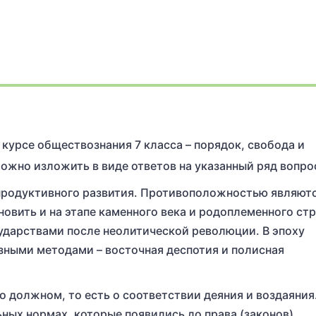
курсе обществознания 7 класса – порядок, свобода и
можно изложить в виде ответов на указанный ряд вопро
продуктивного развития. Противоположностью являют
овить и на этапе каменного века и родоплеменного стр
сударствами после неолитической революции. В эпоху
зными методами – восточная деспотия и полисная
 должном, то есть о соответствии деяния и воздаяния
ных нормах, которые появились до права (законов).