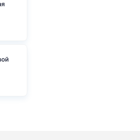
ая
вой