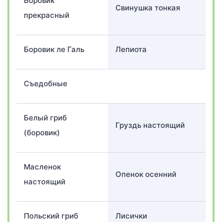
Боровик
Свинушка тонкая
прекрасный
Боровик ле Галь
Лепиота
Съедобные
Белый гриб
Груздь настоящий
(боровик)
Масленок
Опенок осенний
настоящий
Польский гриб
Лисички