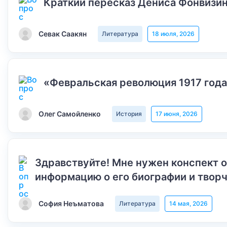
Краткий пересказ Дениса Фонвизин
Севак Саакян
Литература
18 июля, 2026
«Февральская революция 1917 года
Олег Самойленко
История
17 июня, 2026
Здравствуйте! Мне нужен конспект 
информацию о его биографии и творч
София Неъматова
Литература
14 мая, 2026