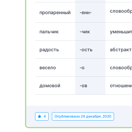
словообр
пропаренный
-енн-
пальчик
-чик
уменьши
радость
-ость
абстракт
весело
-о
словообр
домовой
-ов
отношени
4
Опубликовано
24 декабря, 2020