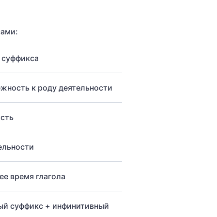
сами:
 суффикса
жность к роду деятельности
сть
ельности
е время глагола
ый суффикс + инфинитивный