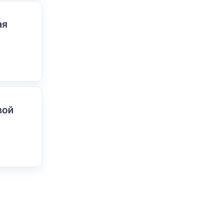
ая
вой