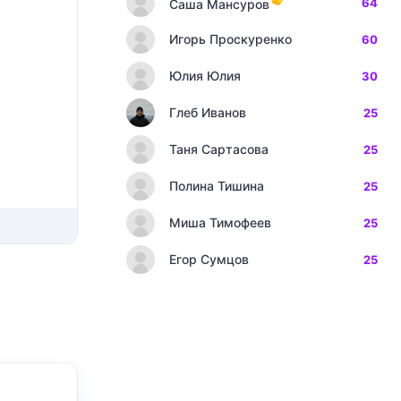
64
Саша Мансуров
Игорь Проскуренко
60
Юлия Юлия
30
Глеб Иванов
25
Таня Сартасова
25
Полина Тишина
25
Миша Тимофеев
25
Егор Сумцов
25