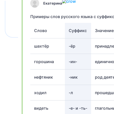
Екатерина
Примеры слов русского языка с суффик
Слово
Суффикс
Значение
шахтёр
-ёр
принадле
горошина
-ин-
единично
нефтяник
-ник
род деят
ходил
-л
прошедше
видеть
-е- и -ть-
глагольн