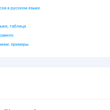
сов в русском языке
ыке, таблица
правило
нием: примеры