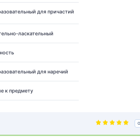
азовательный для причастий
тельно-ласкательный
ность
азовательный для наречий
е к предмету
О