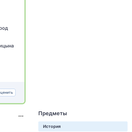
ород
лицына
ценить
Предметы
История