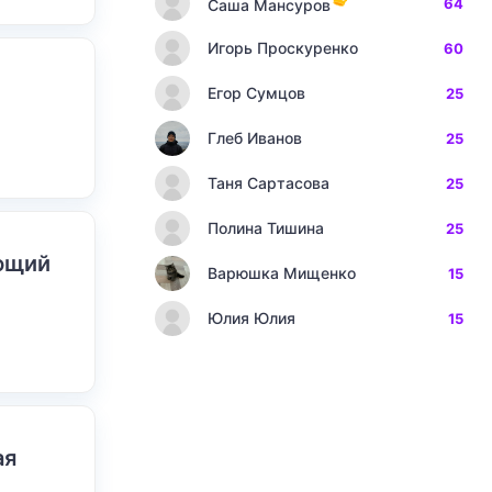
64
Саша Мансуров
Игорь Проскуренко
60
Егор Сумцов
25
Глеб Иванов
25
Таня Сартасова
25
Полина Тишина
25
ающий
Варюшка Мищенко
15
Юлия Юлия
15
ая