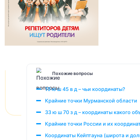
Похожие вопросы
19 ю ш 45 в д – чьи координаты?
Крайние точки Мурманской области
33 ю ш 70 з д – координаты какого об
Крайние точки России и их координа
Координаты Кейптауна (широта и дол