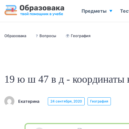
Предметы
Тес
Образовака
❓
Вопросы
🌍
География
19 ю ш 47 в д - координаты 
Екатерина
24 сентября, 2020
География