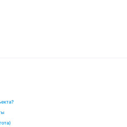
ъекта?
ты
гота)