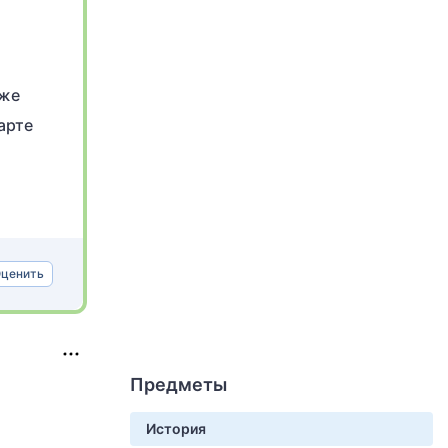
 же
арте
ценить
Предметы
История