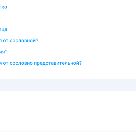
тко
ица
я от сословной?
ия”
я от сословно представительной?