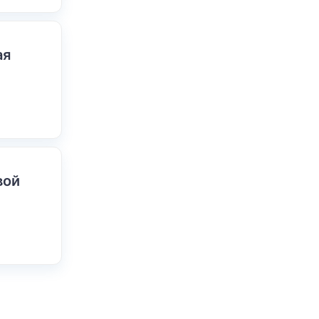
ая
вой