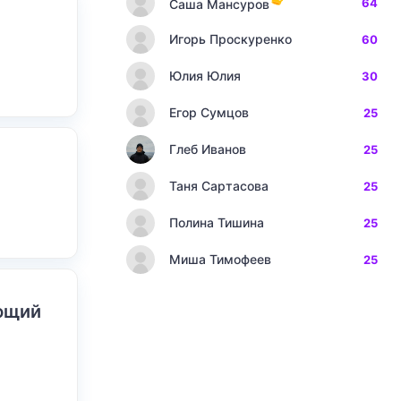
64
Саша Мансуров
Игорь Проскуренко
60
Юлия Юлия
30
Егор Сумцов
25
Глеб Иванов
25
Таня Сартасова
25
Полина Тишина
25
Миша Тимофеев
25
ающий