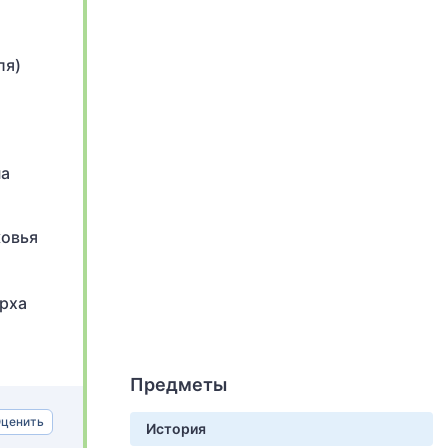
ля)
на
ковья
арха
Предметы
ценить
История