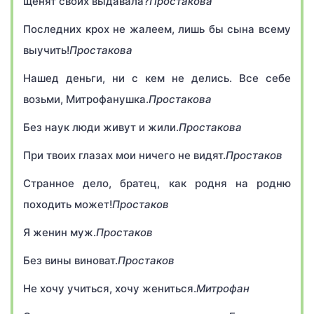
щенят своих выдавала?
Простакова
Последних крох не жалеем, лишь бы сына всему
выучить!
Простакова
Нашед деньги, ни с кем не делись. Все себе
возьми, Митрофанушка.
Простакова
Без наук люди живут и жили.
Простакова
При твоих глазах мои ничего не видят.
Простаков
Странное дело, братец, как родня на родню
походить может!
Простаков
Я женин муж.
Простаков
Без вины виноват.
Простаков
Не хочу учиться, хочу жениться.
Митрофан