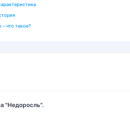
характеристика
стория
 – что такое?
а "Недоросль".