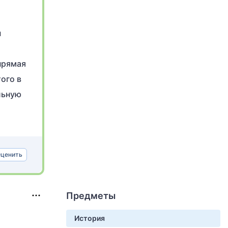
ы
прямая
ого в
льную
ценить
Предметы
История