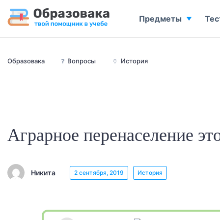
Предметы
Тес
Образовака
❓
Вопросы
🏺
История
Аграрное перенаселение это
Никита
2 сентября, 2019
История