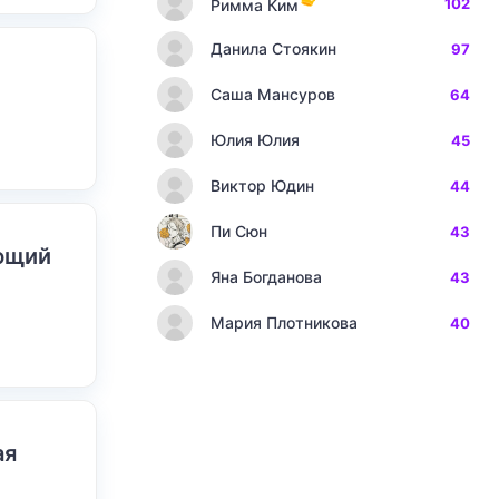
102
Римма Ким
Данила Стоякин
97
Саша Мансуров
64
Юлия Юлия
45
Виктор Юдин
44
Пи Сюн
43
ающий
Яна Богданова
43
Мария Плотникова
40
ая