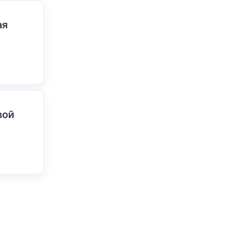
ая
вой