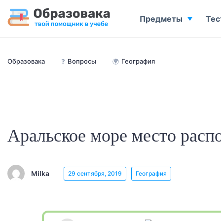
Предметы
Тес
Образовака
❓
Вопросы
🌍
География
Аральское море место расп
Milka
29 сентября, 2019
География