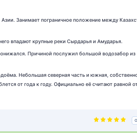
 Азии. Занимает пограничное положение между Казах
него впадают крупные реки Сырдарья и Амударья.
понижался. Причиной послужил большой водозабор из 
водоёма. Небольшая северная часть и южная, собственн
ется от года к году. Официально её считают равной о
О