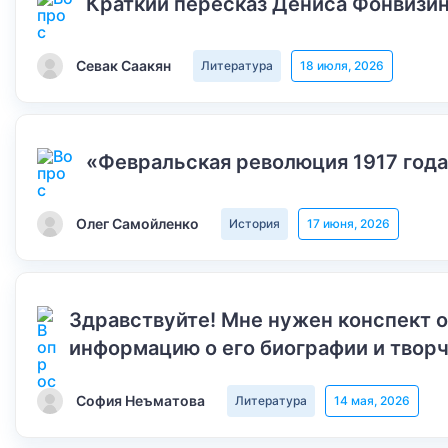
Краткий пересказ Дениса Фонвизин
Севак Саакян
Литература
18 июля, 2026
«Февральская революция 1917 года
Олег Самойленко
История
17 июня, 2026
Здравствуйте! Мне нужен конспект 
информацию о его биографии и творч
София Неъматова
Литература
14 мая, 2026