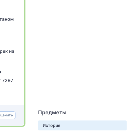
станом
рек на
о
т 7297
Предметы
ценить
История