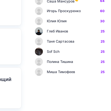
64
Саша Мансуров
Игорь Проскуренко
60
Юлия Юлия
30
Глеб Иванов
25
Таня Сартасова
25
Sof Sch
25
Полина Тишина
25
Миша Тимофеев
25
ающий