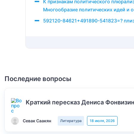
К признакам политического плюрализ
Многообразие политических идей и 
592120-84621+491890-541823=? плиз
Последние вопросы
Краткий пересказ Дениса Фонвизин
Севак Саакян
Литература
18 июля, 2026