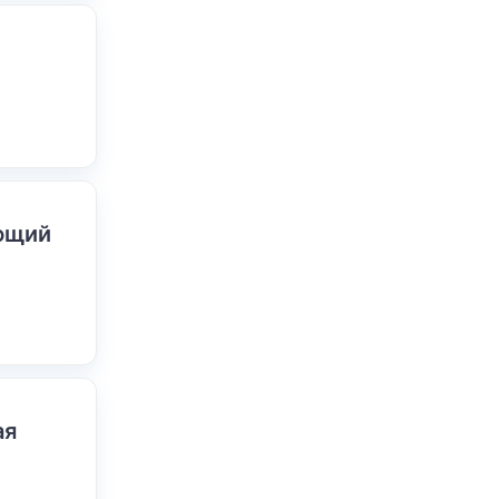
ающий
ая