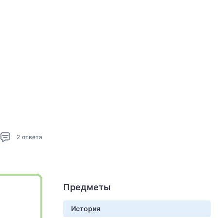
2
ответа
Предметы
История