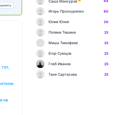
64
Саша Мансуров
ценить
Игорь Проскуренко
60
Юлия Юлия
30
Полина Тишина
25
Миша Тимофеев
25
Егор Сумцов
25
Глеб Иванов
25
 тот,
Таня Сартасова
25
олотком
е на