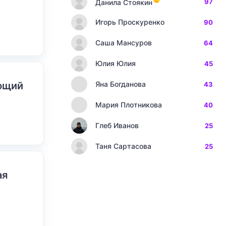
97
Данила Стоякин
Игорь Проскуренко
90
Саша Мансуров
64
Юлия Юлия
45
ающий
Яна Богданова
43
Мария Плотникова
40
Глеб Иванов
25
Таня Сартасова
25
ая