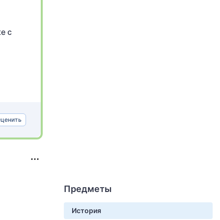
е с
ценить
Предметы
История