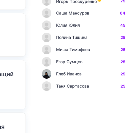
75
Игорь Проскуренко
Саша Мансуров
64
Юлия Юлия
45
Полина Тишина
25
Миша Тимофеев
25
Егор Сумцов
25
ающий
Глеб Иванов
25
Таня Сартасова
25
ая