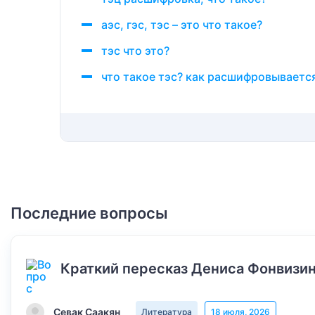
аэс, гэс, тэс – это что такое?
тэс что это?
что такое тэс? как расшифровываетс
Последние вопросы
Краткий пересказ Дениса Фонвизин
Севак Саакян
Литература
18 июля, 2026