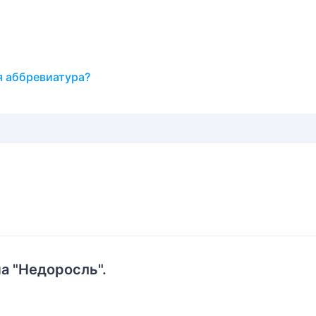
я аббревиатура?
а "Недоросль".