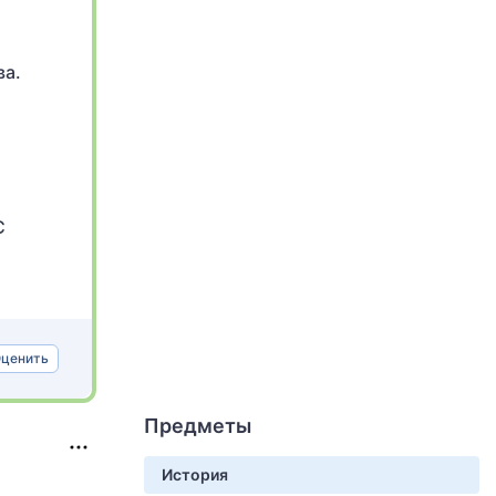
ва.
С
ценить
Предметы
История