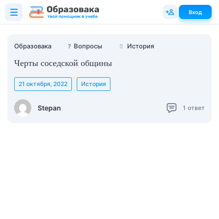
Вход
Образовака
❓
Вопросы
🏺
История
Черты соседской общины
21 октября, 2022
История
Stepan
1
ответ