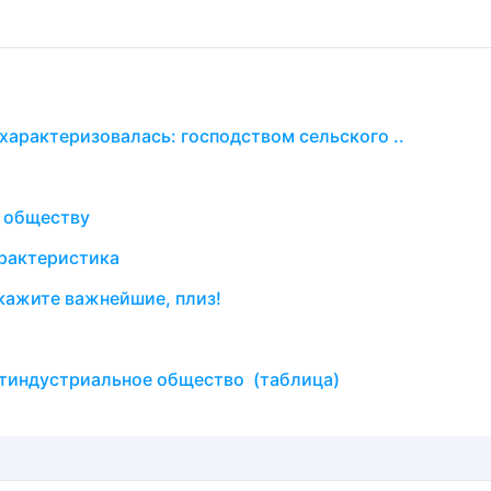
арактеризовалась: господством сельского ..
 обществу
арактеристика
кажите важнейшие, плиз!
стиндустриальное общество (таблица)