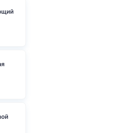
ающий
ая
вой