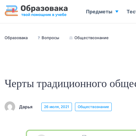
Предметы
Тес
Образовака
❓
Вопросы
⚖️
Обществознание
Черты традиционного общес
Дарья
26 июля, 2021
Обществознание