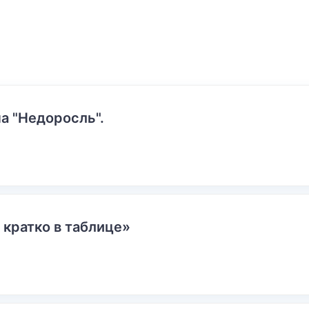
а "Недоросль".
 кратко в таблице»