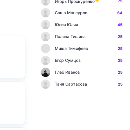
75
Игорь Проскуренко
Саша Мансуров
64
Юлия Юлия
45
Полина Тишина
25
Миша Тимофеев
25
Егор Сумцов
25
Глеб Иванов
25
Таня Сартасова
25