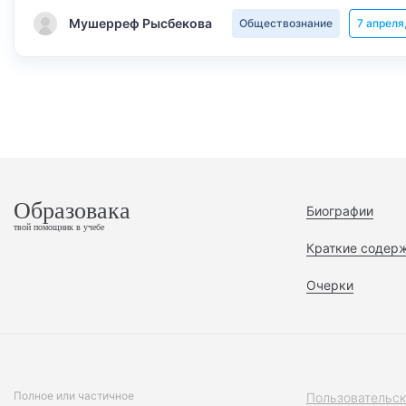
Мушерреф Рысбекова
Обществознание
7 апреля
Образовака
Биографии
твой помощник в учебе
Краткие содер
Очерки
Полное или частичное
Пользовательск