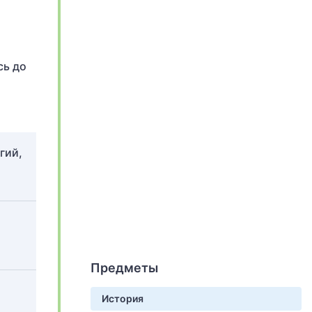
сь до
гий,
Предметы
История