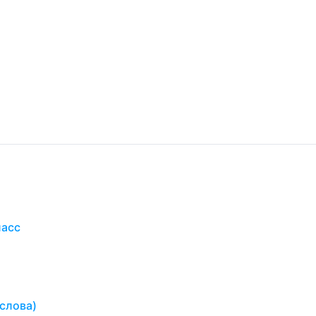
ласс
о
 слова)