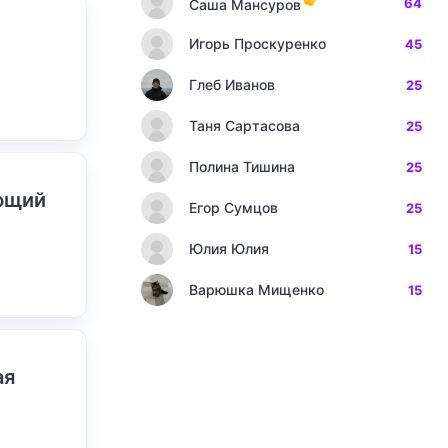
64
Саша Мансуров
Игорь Проскуренко
45
Глеб Иванов
25
Таня Сартасова
25
Полина Тишина
25
ающий
Егор Сумцов
25
Юлия Юлия
15
Варюшка Мищенко
15
ая