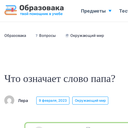
Предметы
Тес
Образовака
❓
Вопросы
🌍
Окружающий мир
Что означает слово папа?
Лера
9 февраля, 2023
Окружающий мир