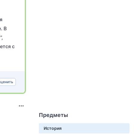
я
. В
”,
ется с
ценить
Предметы
История