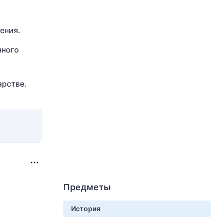
ения.
нного
арстве.
Предметы
История