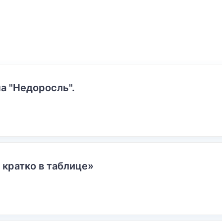
а "Недоросль".
 кратко в таблице»