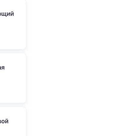
ающий
ая
вой