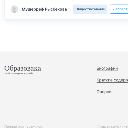
Мушерреф Рысбекова
Обществознание
7 апреля
Образовака
Биографии
твой помощник в учебе
Краткие содер
Очерки
Полное или частичное
Пользовательск