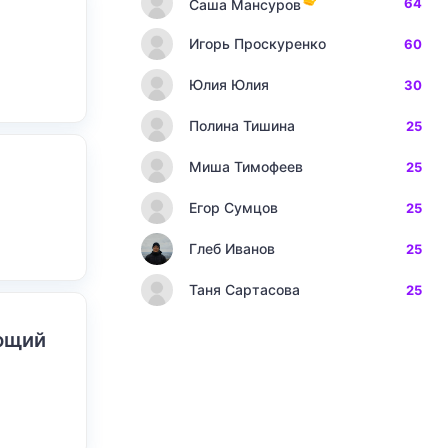
64
Саша Мансуров
Игорь Проскуренко
60
Юлия Юлия
30
Полина Тишина
25
Миша Тимофеев
25
Егор Сумцов
25
Глеб Иванов
25
Таня Сартасова
25
ающий