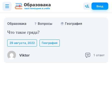
Вход
Образовака
❓
Вопросы
🌍
География
Что такое гряда?
29 августа, 2022
География
Viktor
1
ответ