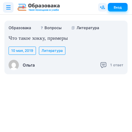
Вход
Образовака
❓
Вопросы
📗
Литература
Что такое хокку, примеры
10 мая, 2019
Литература
Ольга
1
ответ