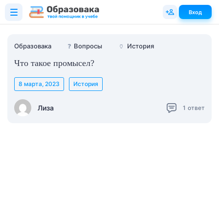
Вход
Образовака
❓
Вопросы
🏺
История
Что такое промысел?
8 марта, 2023
История
Лиза
1
ответ