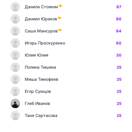
Данила Стоякин
87
Даниил Юраков
80
Саша Мансуров
64
Игорь Проскуренко
60
Юлия Юлия
30
Полина Тишина
25
Миша Тимофеев
25
Егор Сумцов
25
Глеб Иванов
25
Таня Сартасова
25