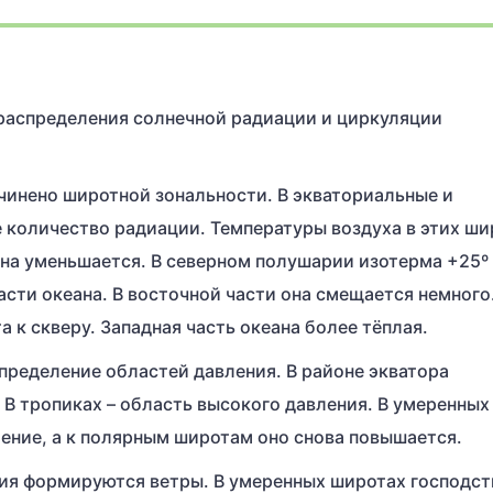
 распределения солнечной радиации и циркуляции
чинено широтной зональности. В экваториальные и
 количество радиации. Температуры воздуха в этих ши
 она уменьшается. В северном полушарии изотерма +25º
асти океана. В восточной части она смещается немного.
к скверу. Западная часть океана более тёплая.
ределение областей давления. В районе экватора
 В тропиках – область высокого давления. В умеренных
ение, а к полярным широтам оно снова повышается.
ния формируются ветры. В умеренных широтах господст