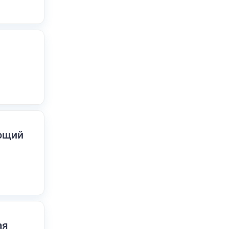
ающий
ая