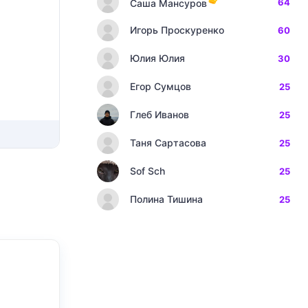
64
Саша Мансуров
Игорь Проскуренко
60
Юлия Юлия
30
Егор Сумцов
25
Глеб Иванов
25
Таня Сартасова
25
Sof Sch
25
Полина Тишина
25