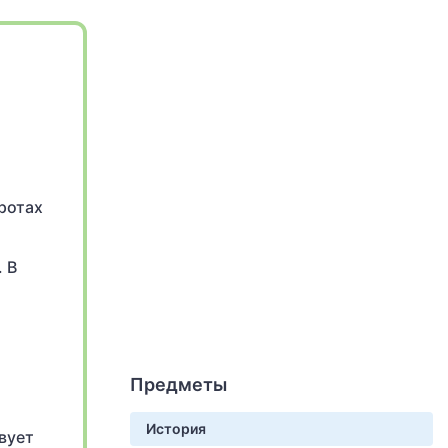
ротах
 В
Предметы
История
вует