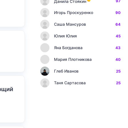
97
Данила Стоякин
Игорь Проскуренко
90
Саша Мансуров
64
Юлия Юлия
45
Яна Богданова
43
Мария Плотникова
40
Глеб Иванов
25
Таня Сартасова
25
ающий