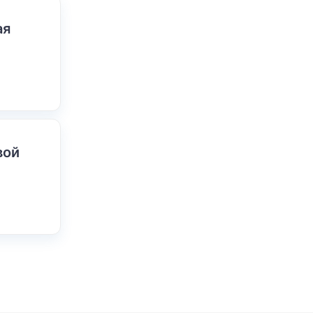
ая
вой