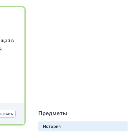
ющая в
й
Предметы
ценить
История