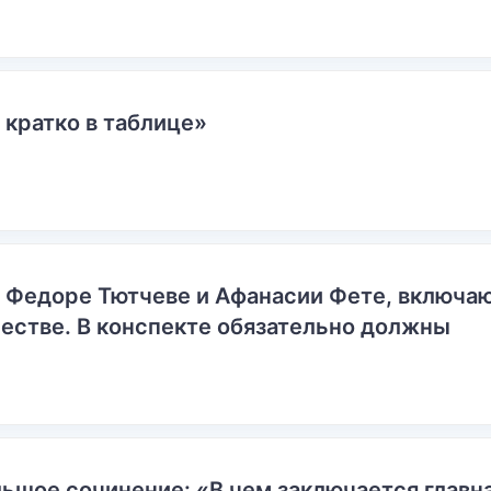
 кратко в таблице»
о Федоре Тютчеве и Афанасии Фете, включ
естве. В конспекте обязательно должны
ьшое сочинение: «В чем заключается главн