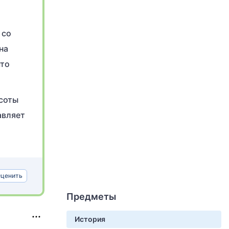
 со
на
что
ысоты
авляет
ценить
Предметы
История