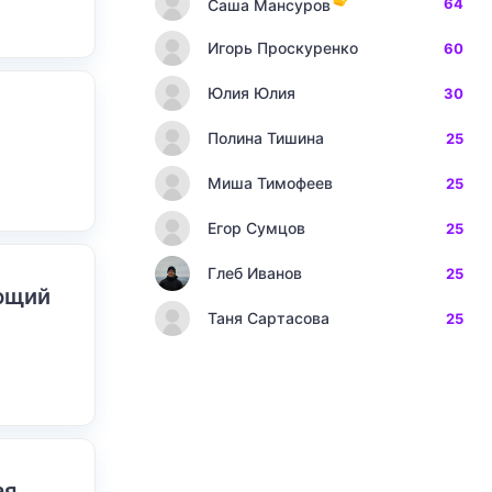
64
Саша Мансуров
Игорь Проскуренко
60
Юлия Юлия
30
Полина Тишина
25
Миша Тимофеев
25
Егор Сумцов
25
Глеб Иванов
25
ающий
Таня Сартасова
25
ая