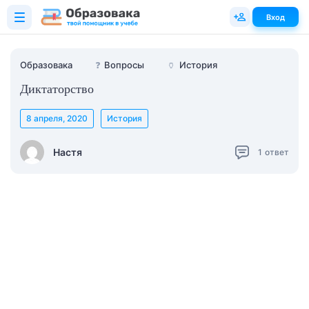
Вход
Образовака
❓
Вопросы
🏺
История
Диктаторство
8 апреля, 2020
История
Настя
1
ответ