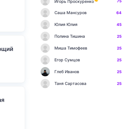
75
Игорь Проскуренко
Саша Мансуров
64
Юлия Юлия
45
Полина Тишина
25
ающий
Миша Тимофеев
25
Егор Сумцов
25
Глеб Иванов
25
Таня Сартасова
25
ая