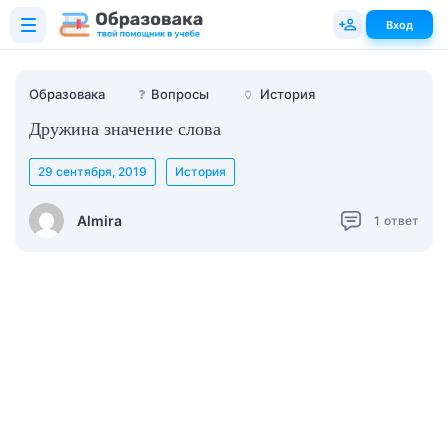
Вход
Образовака
❓
Вопросы
🏺
История
Дружина значение слова
29 сентября, 2019
История
Almira
1
ответ