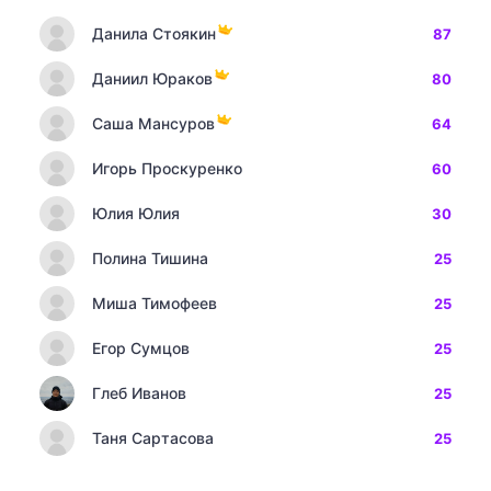
Данила Стоякин
87
Даниил Юраков
80
Саша Мансуров
64
Игорь Проскуренко
60
Юлия Юлия
30
Полина Тишина
25
Миша Тимофеев
25
Егор Сумцов
25
Глеб Иванов
25
Таня Сартасова
25