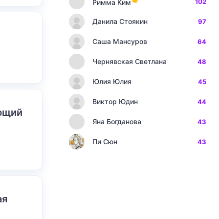
102
Римма Ким
Данила Стоякин
97
Саша Мансуров
64
Чернявская Светлана
48
Юлия Юлия
45
Виктор Юдин
44
ающий
Яна Богданова
43
Пи Сюн
43
ая