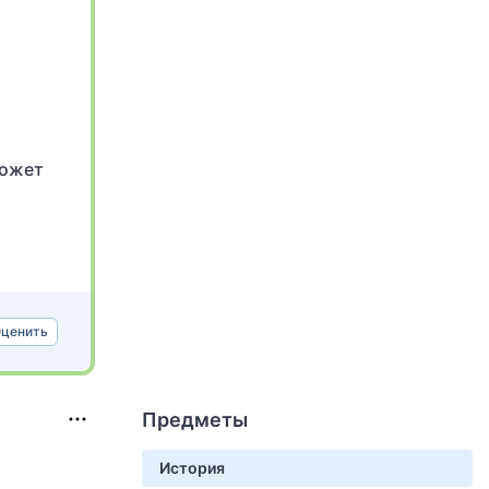
может
ценить
Предметы
История