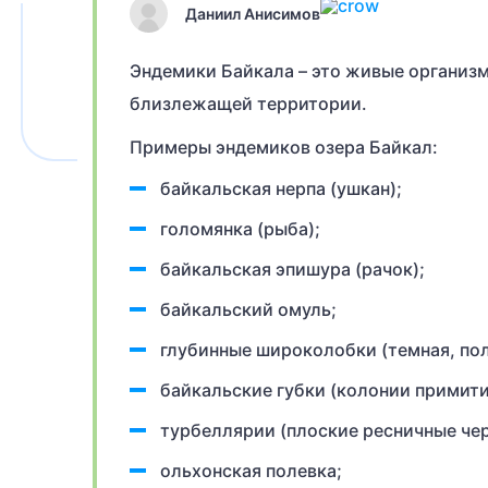
Даниил Анисимов
Эндемики Байкала – это живые организм
близлежащей территории.
Примеры эндемиков озера Байкал:
байкальская нерпа (ушкан);
голомянка (рыба);
байкальская эпишура (рачок);
байкальский омуль;
глубинные широколобки (темная, пол
байкальские губки (колонии примит
турбеллярии (плоские ресничные чер
ольхонская полевка;