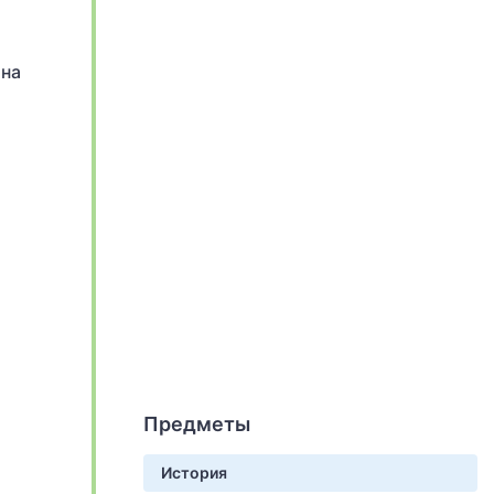
 на
Предметы
История