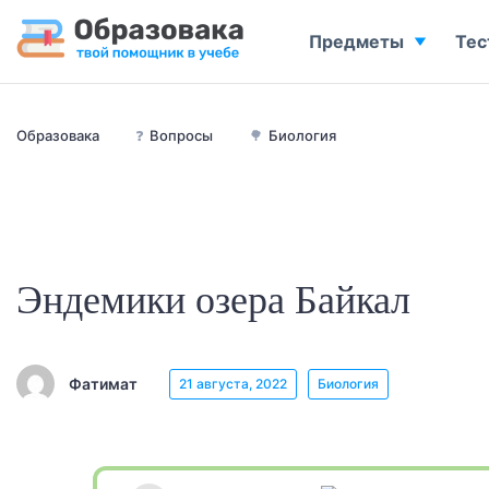
Предметы
Тес
Образовака
❓
Вопросы
🌳
Биология
Эндемики озера Байкал
Фатимат
21 августа, 2022
Биология