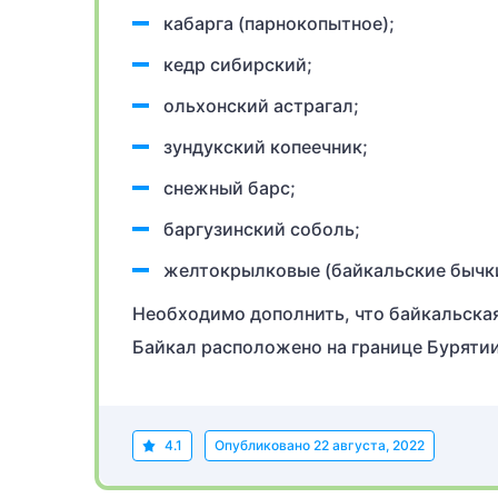
кабарга (парнокопытное);
кедр сибирский;
ольхонский астрагал;
зундукский копеечник;
снежный барс;
баргузинский соболь;
желтокрылковые (байкальские бычки
Необходимо дополнить, что байкальская
Байкал расположено на границе Бурятии
4.1
Опубликовано
22 августа, 2022