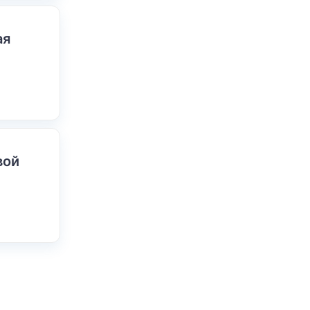
ая
вой