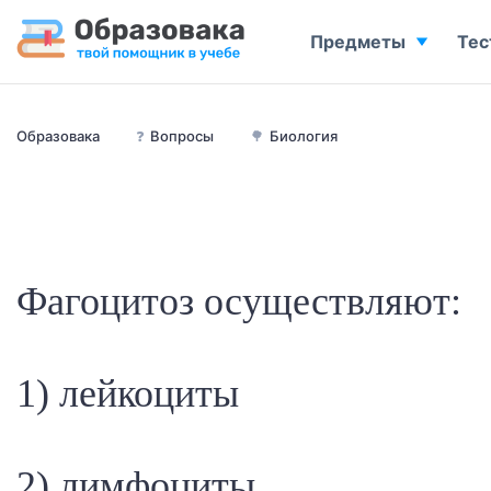
Предметы
Тес
Образовака
❓
Вопросы
🌳
Биология
Фагоцитоз осуществляют:
1) лейкоциты
2) лимфоциты