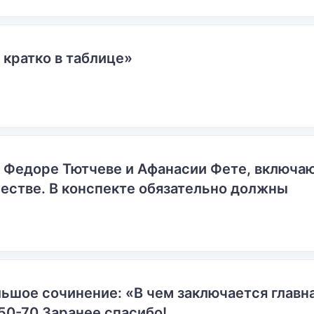
 кратко в таблице»
о Федоре Тютчеве и Афанасии Фете, включ
естве. В конспекте обязательно должны
ьшое сочинение: «В чем заключается главн
50-70 Заранее спасибо!