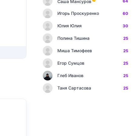
64
Саша Мансуров
Игорь Проскуренко
60
Юлия Юлия
30
Полина Тишина
25
Миша Тимофеев
25
Егор Сумцов
25
Глеб Иванов
25
Таня Сартасова
25