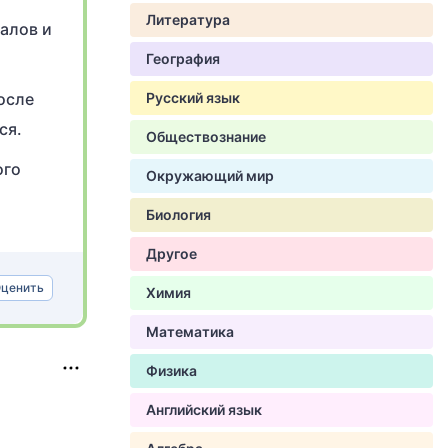
Литература
алов и
География
осле
Русский язык
ся.
Обществознание
ого
Окружающий мир
Биология
Другое
ценить
Химия
Математика
Физика
Английский язык