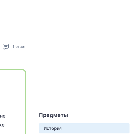
1
ответ
Предметы
вне
же
История