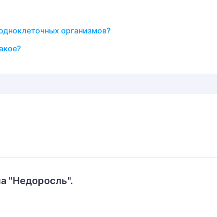
 одноклеточных организмов?
акое?
а "Недоросль".