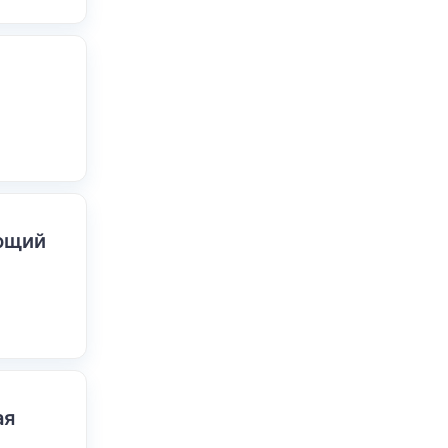
ающий
ая