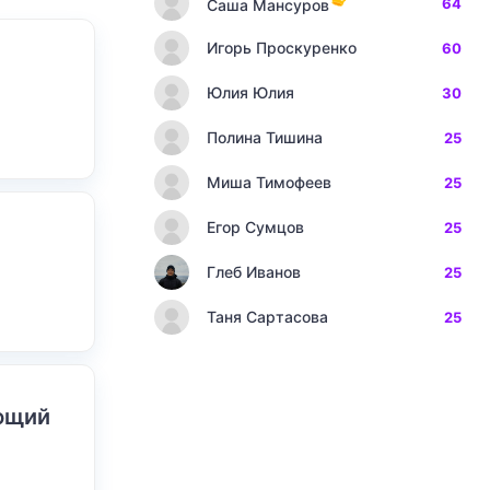
64
Саша Мансуров
Игорь Проскуренко
60
Юлия Юлия
30
Полина Тишина
25
Миша Тимофеев
25
Егор Сумцов
25
Глеб Иванов
25
Таня Сартасова
25
ающий