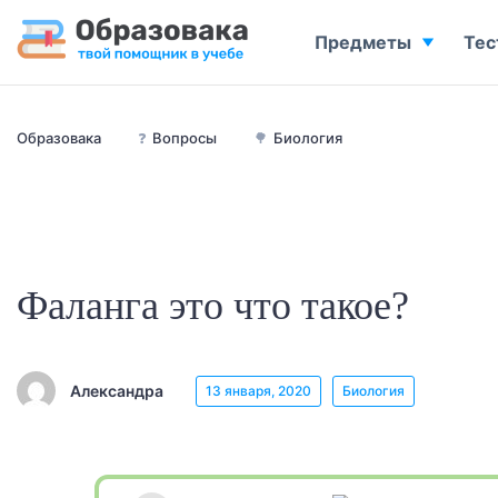
Предметы
Тес
Образовака
❓
Вопросы
🌳
Биология
Фаланга это что такое?
Александра
13 января, 2020
Биология