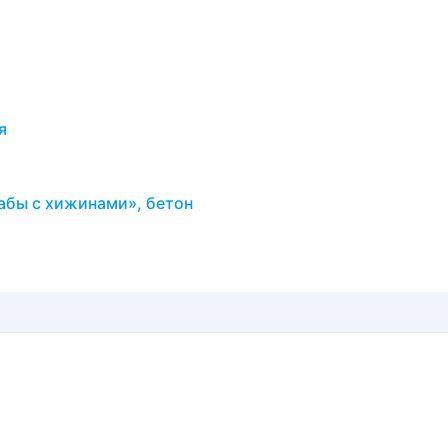
я
рабы с хижинами», бетон