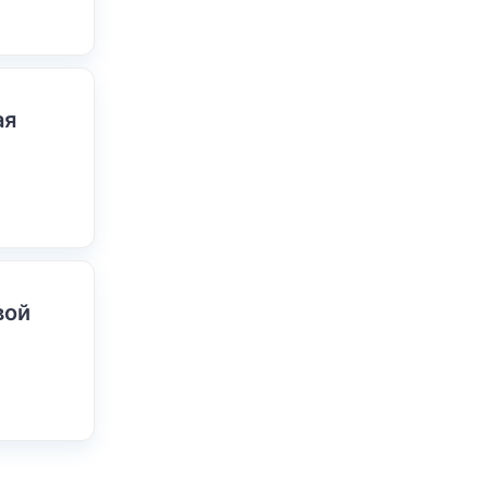
ая
вой