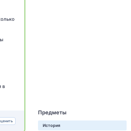
колько
ды
 в
Предметы
ценить
История