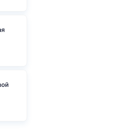
ая
вой