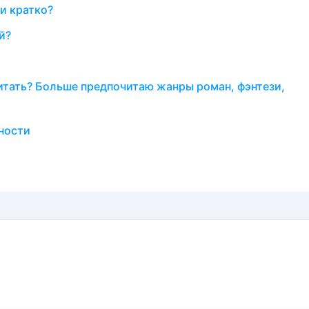
и кратко?
й?
итать? Больше предпочитаю жанры роман, фэнтези,
ности