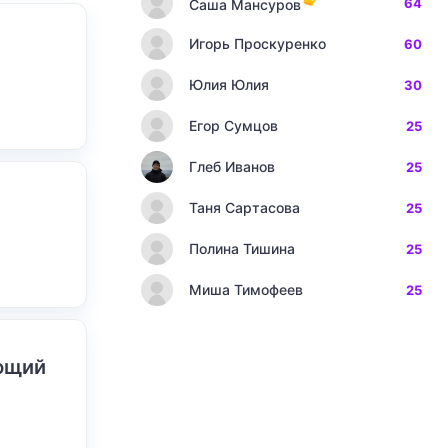
64
Саша Мансуров
Игорь Проскуренко
60
Юлия Юлия
30
Егор Сумцов
25
Глеб Иванов
25
Таня Сартасова
25
Полина Тишина
25
Миша Тимофеев
25
ающий