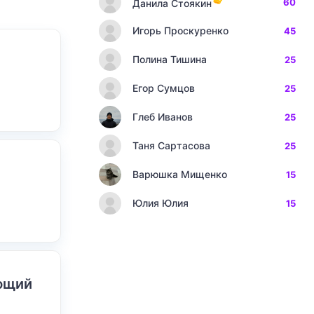
60
Данила Стоякин
Игорь Проскуренко
45
Полина Тишина
25
Егор Сумцов
25
Глеб Иванов
25
Таня Сартасова
25
Варюшка Мищенко
15
Юлия Юлия
15
ающий