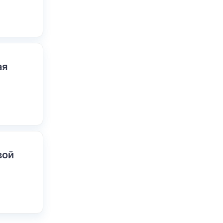
ая
вой