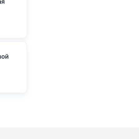
ая
вой