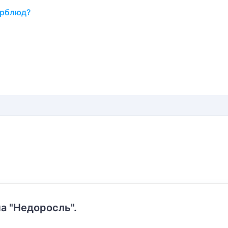
ерблюд?
а "Недоросль".