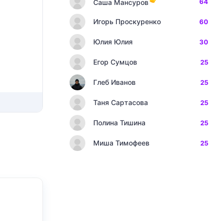
64
Саша Мансуров
Игорь Проскуренко
60
Юлия Юлия
30
Егор Сумцов
25
Глеб Иванов
25
Таня Сартасова
25
Полина Тишина
25
Миша Тимофеев
25