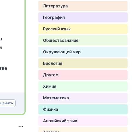
Литература
География
Русский язык
а
Обществознание
л
Окружающий мир
Биология
тве
Другое
Химия
Математика
ценить
Физика
Английский язык